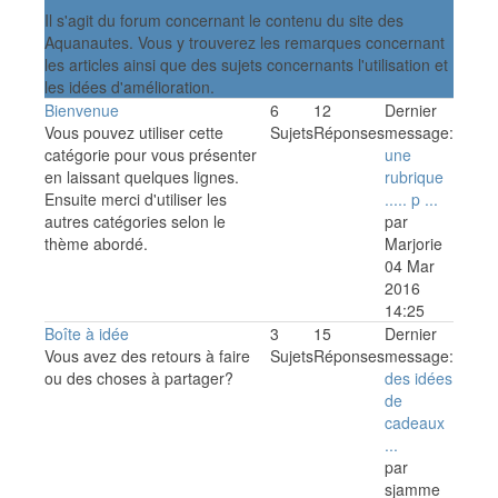
Il s'agit du forum concernant le contenu du site des
Aquanautes. Vous y trouverez les remarques concernant
les articles ainsi que des sujets concernants l'utilisation et
les idées d'amélioration.
Bienvenue
6
12
Dernier
Vous pouvez utiliser cette
Sujets
Réponses
message:
catégorie pour vous présenter
une
en laissant quelques lignes.
rubrique
Ensuite merci d'utiliser les
..... p ...
autres catégories selon le
par
thème abordé.
Marjorie
04 Mar
2016
14:25
Boîte à idée
3
15
Dernier
Vous avez des retours à faire
Sujets
Réponses
message:
ou des choses à partager?
des idées
de
cadeaux
...
par
sjamme